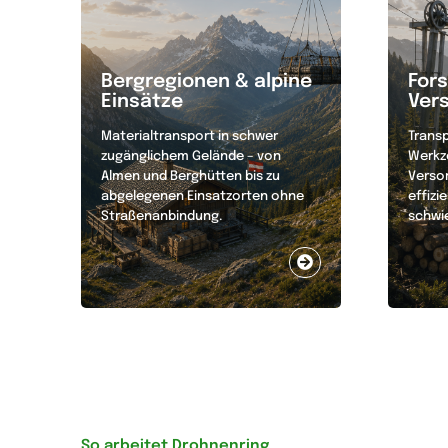
Bergregionen & alpine
Fors
Einsätze
Ver
Materialtransport in schwer
Transp
zugänglichem Gelände – von
Werkz
Almen und Berghütten bis zu
Verso
abgelegenen Einsatzorten ohne
effizi
Straßenanbindung.
schwi
So arbeitet Drohnenring