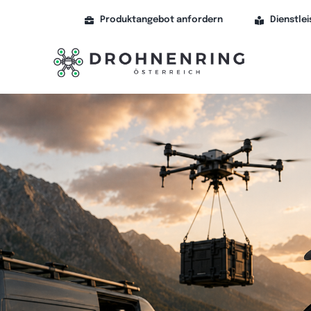
Skip
to
Produktangebot anfordern
Dienstle
content