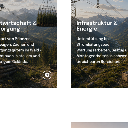
twirtschaft &
Infrastruktur &
sorgung
Energie
ort von Pflanzen,
Unterstützung bei
eugen, Zäunen und
Stromleitungsbau,
rgungsgütern im Wald –
Wartungsarbeiten, Seilzug 
ent auch in steilem und
Montagearbeiten in schwer
erigem Gelände.
erreichbaren Bereichen.