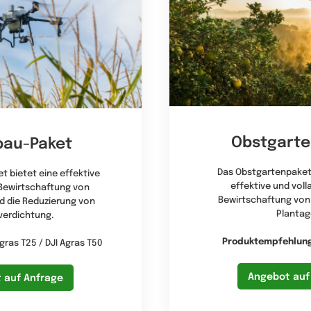
Obstgarte
bau-Paket
Das Obstgartenpaket
 bietet eine effektive
effektive und vol
 Bewirtschaftung von
Bewirtschaftung vo
d die Reduzierung von
Plantag
erdichtung.
Produktempfehlun
Agras T25 / DJI Agras T50
Angebot auf
 auf Anfrage