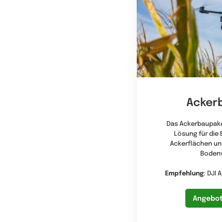
Acker
Das Ackerbaupaket
Lösung für die
Ackerflächen un
Bodenv
Empfehlung
: DJI 
Angebot