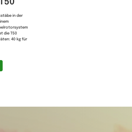
 T50
ßstäbe in der
einem
pelrotorsystem
et die T50
ten: 40 kg für