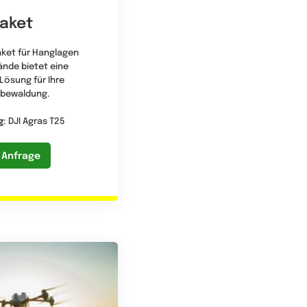
Paket
aket für Hanglagen
ände bietet eine
ösung für Ihre
ubewaldung.
g
: DJI Agras T25
 Anfrage