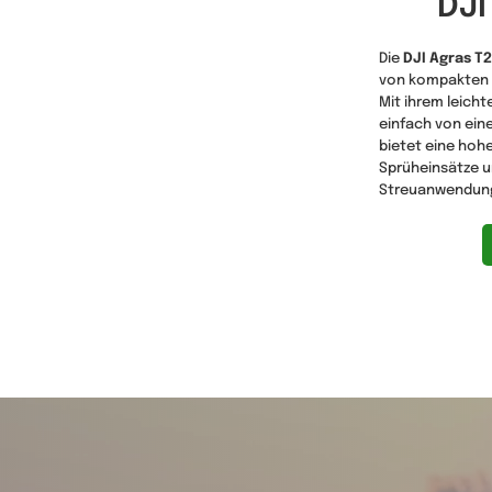
DJI
Die
DJI Agras T
von kompakten l
Mit ihrem leicht
einfach von eine
bietet eine hohe
Sprüheinsätze u
Streuanwendun