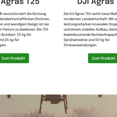
 Agras T25
DJI Agras
25
revolutioniert die Nutzung
Die DJI Agras T50 setzt neue Ma
andwirtschaftlichen Drohnen.
modernen Landwirtschaft. Mit 
en und wendigen Design ist sie
leistungsstarken koaxialen Dop
r Person zu bedienen. Die T25
und einem stabilen Aufbau, biet
 Nutzlast: 20 kg für
beeindruckende Nutzlastkapazitä
nd 25 kg für
Sprüheinsätze und 50 kg für
gen.
Streuanwendungen.
Zum Produkt
Zum Produkt