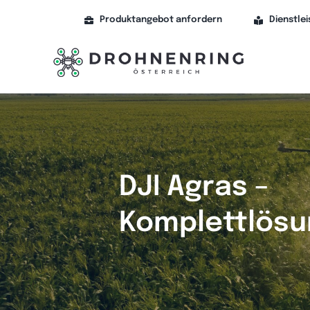
Skip
to
Produktangebot anfordern
Dienstle
content
DJI Agras –
Komplettlösu