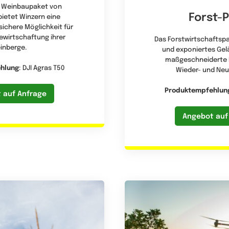
 Weinbaupaket von
Forst-
ietet Winzern eine
ichere Möglichkeit für
Bewirtschaftung ihrer
Das Forstwirtschaftsp
inberge.
und exponiertes Gel
maßgeschneiderte L
hlung
: DJI Agras T50
Wieder- und Ne
Produktempfehlun
 auf Anfrage
Angebot auf