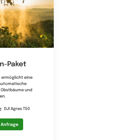
n-Paket
 ermöglicht eine
lautomatische
n Obstbäume und
en.
g
: DJI Agras T50
 Anfrage